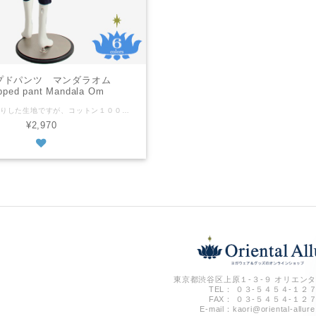
プドパンツ マンダラオム
pped pant Mandala Om
厚めのしっかりした生地ですが、コットン１００％なのでかたくなく動きやすいです。シンプルながら右後ろのマンダラに重ねたオムのプリントが目を引きます。 フリーサイズ 平置きの状態で ウェスト：５８ｃｍ ヒップ：１００ｃｍ 総丈：７８ｃｍ 上記のサイズからストレッチあり ※商品によってサイズに多少の個体差があります コットン100% タイ製 ※商品画像に載っていても、種類の選択肢に表示されないカラーは売り切れです。 Made with thick cotton 100% material. Easy to move with stretch. Mandala with Om symbol in its center is noticable. Free size As it is laid out flat waist: 58cm hip: 100cm body length: 78cm Stretch material ※The size may slightly vary depending on an item. Cotton100% Machine wash Made in Thailand ※The color is sold out if it is not in the color selection even though it is shown in the photos.
¥2,970
東京都渋谷区上原１-３-９ オリエンタ
TEL： ０３-５４５４-１２
FAX： ０３-５４５４-１２
E-mail：
kaori@oriental-allur