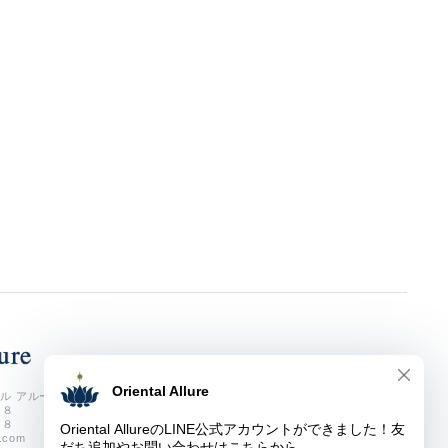
ル アルーア
７８
７８
e.com