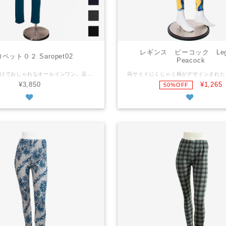
レギンス ピーコック Legg
ペット０２ Saropet02
Peacock
これを着るだけでおしゃれなオールインワン。足長に見える効果大♪ フリーサイズ 平置きの状態で バスト：７０ｃｍ ウェスト：６４ｃｍ（ドローストリングで調節可） ヒップ：９０ｃｍ 着丈：１３０ｃｍ 上記のサイズからストレッチあり ※商品によってサイズに多少の個体差があります レーヨン100% 洗濯機でお洗濯可・乾燥機不可 タイ製 ※商品画像に載っていても、種類の選択肢に表示されないカラーは売り切れです。 You just need to wear this all in one. It makes your legs look longer. As it is laid out flat bust: 70cm drawstring waist: 64cm hip: 90cm body length: 130cm Stretch material ※The size may slightly vary depending on an item. Rayon100% Machine wash - laundry net bag recommended. No tumble wash Made in Thailand ※The color is sold out if it is not in the color selection even though it is shown in the photos.
¥3,850
¥1,265
50%OFF