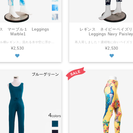
 マーブル１ Leggings
レギンス ネイビーペイズ
Marble1
Leggings Navy Paisle
３色のマーブル柄レギンス。流れる水や空に浮かぶ雲のようなナチュラルな色味。 フリーサイズ 平置きの状態で ウェスト：６４ｃｍ もも周り：４２ｃｍ 総丈：９３ｃｍ 上記のサイズからストレッチあり ※商品によってサイズに多少の個体差があります ポリエステル95% ポリウレタン5% 中国製 ※当店のレギンス生地について 『ツルツル』と『モチモチ』と『サラサラ』の３種類の生地があり、この商品は『モチモチ』です。 『ツルツル』は光沢があり、比較的薄手でフィットする着用感がある生地です。生地の成分はポリエステルが８割～９割です。 『モチモチ』は光沢はなくふんわりした肌触りで、少し厚手のよく伸びる生地です。ポリエステルが８割～９割です。 『サラサラ』は光沢はなく、コットン９割以上ですがポリウレタンも入っていて伸縮性も充分あります。自然な肌触りの生地です。 ストレッチ度 『ツルツル』低 『モチモチ』高 『サラサラ』高 生地の厚さ 『ツルツル』薄 『モチモチ』厚 『サラサラ』中 ぴったり感 『ツルツル』高 『モチモチ』中 『サラサラ』低 3 kinds of blue marble pattern leggings. Natural colors like flowing water and clouds in the sky. Free size As it is laid out flat waist: 64cm thigh: 42cm body length: 93cm Stretch material ※The size may slightly vary depending on an item. Polyester95% Polyurethan5% Machine wash - laundry net bag recommended. No tumble wash Made in China ※Our leggings have 3 types of materials: "GLOSSY," "PLUSH" and "SMOOTH." This product is "PLUSH." "GLOSSY" The material is relatively thinner than other ones. It's lustrous and has a snug fit. It contains 80-90% polyester. "PLUSH" The material is soft and a little bit fluffy. It's not lustrous and has a 4-way stretch. It contains 80-90% polyester. "SMOOTH" Although it contains cotton more than 90%, it also has polyurethane to give it enough stretch. It's not lustrous. Stretch level "GLOSSY"-low "PLUSH"-high "SMOOTH"-high Thickness "GLOSSY"-thin "PLUSH"-thick "SMOOTH"-medium Fit "GLOSSY"-snug fit "PLUSH"-medium "SMOOTH"-loose fit
¥2,530
¥2,530