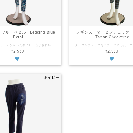
ルーペタル Legging Blue
レギンス タータンチェック Le
Petal
Tartan Checkered
ほんの少しグリーンがかったネイビー色がきれいな花と唐草模様のレギンス。 フリーサイズ 平置きの状態で ウェスト：６４ｃｍ もも周り：４４ｃｍ 総丈：９５ｃｍ 上記のサイズからストレッチあり ※商品によってサイズに多少の個体差があります ポリエステル95% ポリウレタン5% 中国製 ※当店のレギンス生地について 『ツルツル』と『モチモチ』と『サラサラ』の３種類の生地があり、この商品は『モチモチ』です。 『ツルツル』は光沢があり、比較的薄手でフィットする着用感がある生地です。生地の成分はポリエステルが８割～９割です。 『モチモチ』は光沢はなくふんわりした肌触りで、少し厚手のよく伸びる生地です。ポリエステルが８割～９割です。 『サラサラ』は光沢はなく、コットン９割以上ですがポリウレタンも入っていて伸縮性も充分あります。自然な肌触りの生地です。 ストレッチ度 『ツルツル』低 『モチモチ』高 『サラサラ』高 生地の厚さ 『ツルツル』薄 『モチモチ』厚 『サラサラ』中 ぴったり感 『ツルツル』高 『モチモチ』中 『サラサラ』低 Petal and foliage scroll print with beautiful greenish navy color. Free size As it is laid out flat waist: 64cm thigh: 44cm body length: 95cm Stretch material ※The size may slightly vary depending on an item. Polyester95% Polyurethan5% Machine wash - laundry net bag recommended. No tumble wash Made in China ※Our leggings have 3 types of materials: "GLOSSY," "PLUSH" and "SMOOTH." This product is "PLUSH." "GLOSSY" The material is relatively thinner than other ones. It's lustrous and has a snug fit. It contains 80-90% polyester. "PLUSH" The material is soft and a little bit fluffy. It's not lustrous and has a 4-way stretch. It contains 80-90% polyester. "SMOOTH" Although it contains cotton more than 90%, it also has polyurethane to give it enough stretch. It's not lustrous. Stretch level "GLOSSY"-low "PLUSH"-high "SMOOTH"-high Thickness "GLOSSY"-thin "PLUSH"-thick "SMOOTH"-medium Fit "GLOSSY"-snug fit "PLUSH"-medium "SMOOTH"-loose fit
¥2,530
¥2,530