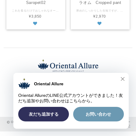
Saropet02
ラオム Cropped pant
Mandala Om
これを着るだけでおしゃれなオールインワン。足長に見える効果大♪ フリーサイズ 平置きの状態で バスト：７０ｃｍ ウェスト：６４ｃｍ（ドローストリングで調節可） ヒップ：９０ｃｍ 着丈：１３０ｃｍ 上記のサイズからストレッチあり ※商品によってサイズに多少の個体差があります レーヨン100% 洗濯機でお洗濯可・乾燥機不可 タイ製 ※商品画像に載っていても、種類の選択肢に表示されないカラーは売り切れです。 You just need to wear this all in one. It makes your legs look longer. As it is laid out flat bust: 70cm drawstring waist: 64cm hip: 90cm body length: 130cm Stretch material ※The size may slightly vary depending on an item. Rayon100% Machine wash - laundry net bag recommended. No tumble wash Made in Thailand ※The color is sold out if it is not in the color selection even though it is shown in the photos.
厚めのしっかりした生地ですが、コットン１００％なのでかたくなく動きやすいです。シンプルながら右後ろのマンダラに重ねたオムのプリントが目を引きます。 フリーサイズ 平置きの状態で ウェスト：５８ｃｍ ヒップ：１００ｃｍ 総丈：７８ｃｍ 上記のサイズからストレッチあり ※商品によってサイズに多少の個体差があります コットン100% タイ製 ※商品画像に載っていても、種類の選択肢に表示されないカラーは売り切れです。 Made with thick cotton 100% material. Easy to move with stretch. Mandala with Om symbol in its center is noticable. Free size As it is laid out flat waist: 58cm hip: 100cm body length: 78cm Stretch material ※The size may slightly vary depending on an item. Cotton100% Machine wash Made in Thailand ※The color is sold out if it is not in the color selection even though it is shown in the photos.
¥3,850
¥2,970
東京都渋谷区上原１-３-９ オリエンタル アルーア
TEL： ０３-５４５４-１２７８
FAX： ０３-５４５４-１２７８
E-mail：
kaori@oriental-allure.com
Oriental Allure ヨガウェア&グッズのオンラインショップ |
プライバシーポリシー
|
特定商取引法に基づく表記