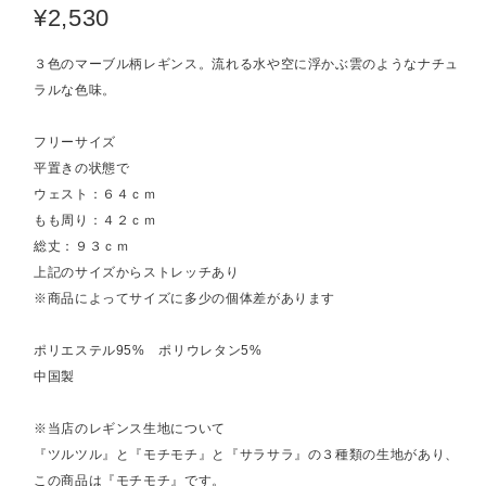
¥2,530
３色のマーブル柄レギンス。流れる水や空に浮かぶ雲のようなナチュ
ラルな色味。
フリーサイズ
平置きの状態で
ウェスト：６４ｃｍ
もも周り：４２ｃｍ
総丈：９３ｃｍ
上記のサイズからストレッチあり
※商品によってサイズに多少の個体差があります
ポリエステル95% ポリウレタン5%
中国製
※当店のレギンス生地について
『ツルツル』と『モチモチ』と『サラサラ』の３種類の生地があり、
この商品は『モチモチ』です。