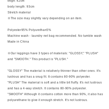
thigh: 42cm
body length: 93cm
Stretch material
※The size may slightly vary depending on an item.
Polyester95% Polyurethan5%
Machine wash - laundry net bag recommended. No tumble wash
Made in China
※Our leggings have 3 types of materials: "GLOSSY," "PLUSH"
and "SMOOTH." This product is "PLUSH."
"GLOSSY" The material is relatively thinner than other ones. It's
lustrous and has a snug fit. It contains 80-90% polyester.
"PLUSH" The material is soft and a little bit fluffy. It's not lustrous
and has a 4-way stretch. It contains 80-90% polyester.
"SMOOTH" Although it contains cotton more than 90%, it also has
polyurethane to give it enough stretch. It's not lustrous.