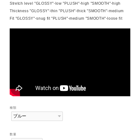
Stretch level "GLOSSY"-low "PLUSH"-high "SMOOTH"-high
Thickness "GLOSSY"-thin "PLUSH"-thick "SMOOTH"-medium
Fit "GLOSSY"-snug fit "PLUSH"-medium "SMOOTH"-loose fit
種類
数量