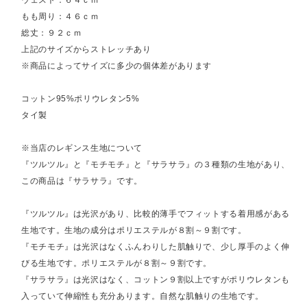
ウェスト：６４ｃｍ
もも周り：４６ｃｍ
総丈：９２ｃｍ
上記のサイズからストレッチあり
※商品によってサイズに多少の個体差があります
コットン95%ポリウレタン5%
タイ製
※当店のレギンス生地について
『ツルツル』と『モチモチ』と『サラサラ』の３種類の生地があり、
この商品は『サラサラ』です。
『ツルツル』は光沢があり、比較的薄手でフィットする着用感がある
生地です。生地の成分はポリエステルが８割～９割です。
『モチモチ』は光沢はなくふんわりした肌触りで、少し厚手のよく伸
びる生地です。ポリエステルが８割～９割です。
『サラサラ』は光沢はなく、コットン９割以上ですがポリウレタンも
入っていて伸縮性も充分あります。自然な肌触りの生地です。