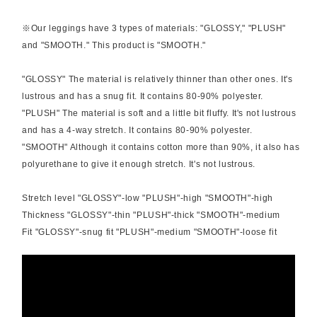
※Our leggings have 3 types of materials: "GLOSSY," "PLUSH"
and "SMOOTH." This product is "SMOOTH."
"GLOSSY" The material is relatively thinner than other ones. It's
lustrous and has a snug fit. It contains 80-90% polyester.
"PLUSH" The material is soft and a little bit fluffy. It's not lustrous
and has a 4-way stretch. It contains 80-90% polyester.
"SMOOTH" Although it contains cotton more than 90%, it also has
polyurethane to give it enough stretch. It's not lustrous.
Stretch level "GLOSSY"-low "PLUSH"-high "SMOOTH"-high
Thickness "GLOSSY"-thin "PLUSH"-thick "SMOOTH"-medium
Fit "GLOSSY"-snug fit "PLUSH"-medium "SMOOTH"-loose fit