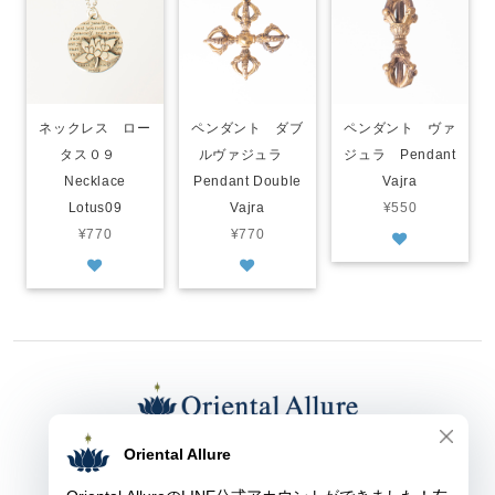
ネックレス ロー
ペンダント ダブ
ペンダント ヴァ
タス０９
ルヴァジュラ
ジュラ Pendant
Necklace
Pendant Double
Vajra
Lotus09
Vajra
¥550
¥770
¥770
東京都渋谷区上原１-３-９ オリエンタル アルーア
TEL： ０３-５４５４-１２７８
FAX： ０３-５４５４-１２７８