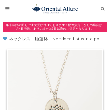
年末年始の間もご注文受け付けております！配達指定日なしの場合は1
月4日発送、ありの場合は7日以降のご指定となります。
ネックレス 睡蓮鉢 Necklace Lotus in a pot