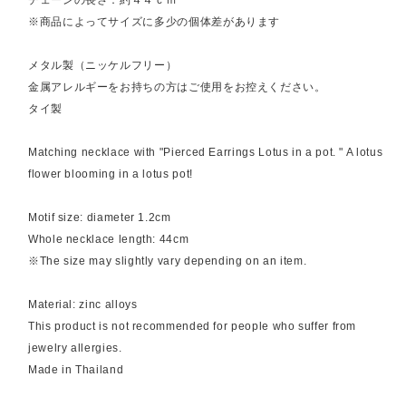
※商品によってサイズに多少の個体差があります
メタル製（ニッケルフリー）
金属アレルギーをお持ちの方はご使用をお控えください。
タイ製
Matching necklace with "Pierced Earrings Lotus in a pot. " A lotus
flower blooming in a lotus pot!
Motif size: diameter 1.2cm
Whole necklace length: 44cm
※The size may slightly vary depending on an item.
Material: zinc alloys
This product is not recommended for people who suffer from
jewelry allergies.
Made in Thailand