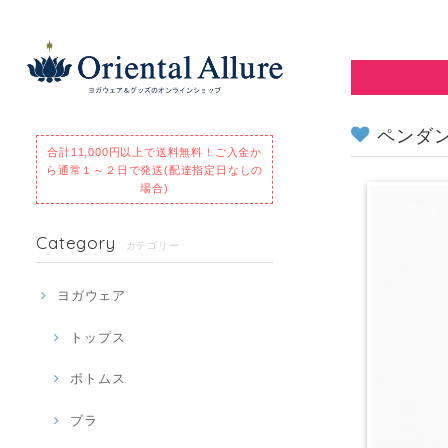
ペンダント
合計11,000円以上で送料無料！
ご入金か
ら通常１～２日で発送(配達指定日なしの
場合)
Category
カテゴリー
ヨガウェア
トップス
ボトムス
ブラ