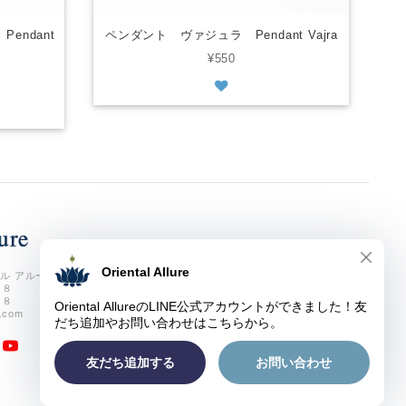
endant
ペンダント ヴァジュラ Pendant Vajra
¥550
ル アルーア
７８
７８
e.com