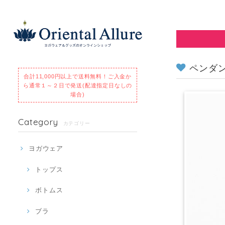
ペンダン
合計11,000円以上で送料無料！
ご入金か
ら通常１～２日で発送(配達指定日なしの
場合)
Category
カテゴリー
ヨガウェア
トップス
ボトムス
ブラ