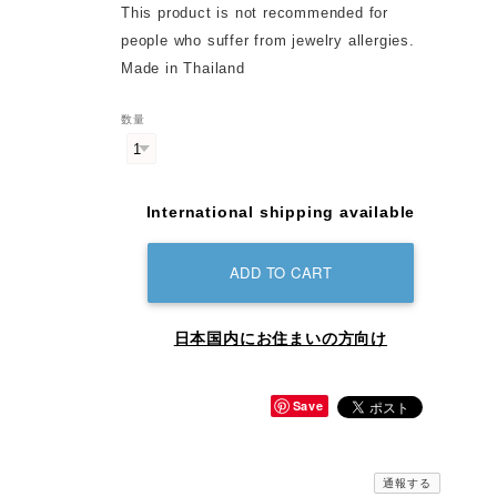
This product is not recommended for
people who suffer from jewelry allergies.
Made in Thailand
数量
International shipping available
ADD TO CART
日本国内にお住まいの方向け
Save
通報する