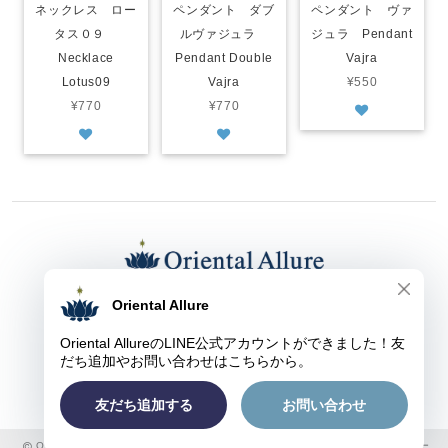
ネックレス ロー
ペンダント ダブ
ペンダント ヴァ
タス０９
ルヴァジュラ
ジュラ Pendant
Necklace
Pendant Double
Vajra
Lotus09
Vajra
¥550
¥770
¥770
東京都渋谷区上原１-３-９ オリエンタル アルーア
TEL： ０３-５４５４-１２７８
FAX： ０３-５４５４-１２７８
E-mail：
kaori@oriental-allure.com
Oriental Allure ヨガウェア&グッズのオンラインショップ |
プライバシーポリシー