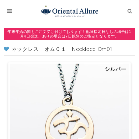
年末年始の間もご注文受け付けております！配達指定日なしの場合は1
月4日発送、ありの場合は7日以降のご指定となります。
ネックレス オム０１ Necklace Om01