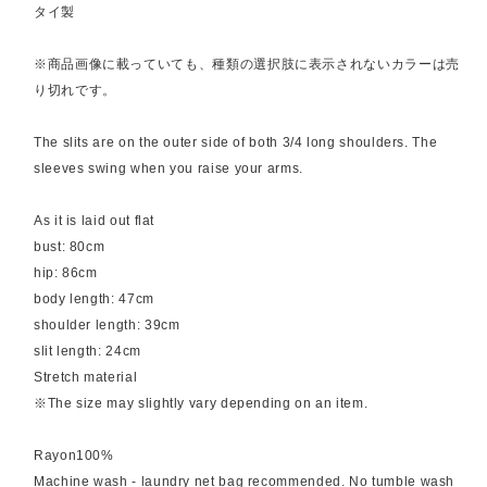
タイ製
※商品画像に載っていても、種類の選択肢に表示されないカラーは売
り切れです。
The slits are on the outer side of both 3/4 long shoulders. The
sleeves swing when you raise your arms.
As it is laid out flat
bust: 80cm
hip: 86cm
body length: 47cm
shoulder length: 39cm
slit length: 24cm
Stretch material
※The size may slightly vary depending on an item.
Rayon100%
Machine wash - laundry net bag recommended. No tumble wash