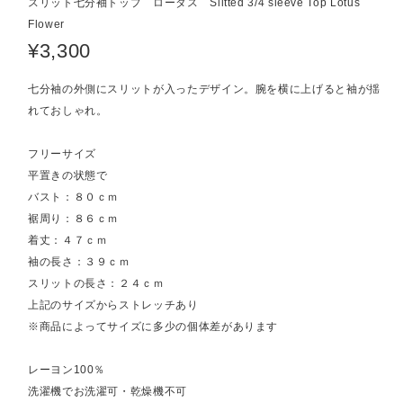
スリット七分袖トップ ロータス Slitted 3/4 sleeve Top Lotus
Flower
¥3,300
七分袖の外側にスリットが入ったデザイン。腕を横に上げると袖が揺
れておしゃれ。
フリーサイズ
平置きの状態で
バスト：８０ｃｍ
裾周り：８６ｃｍ
着丈：４７ｃｍ
袖の長さ：３９ｃｍ
スリットの長さ：２４ｃｍ
上記のサイズからストレッチあり
※商品によってサイズに多少の個体差があります
レーヨン100％
洗濯機でお洗濯可・乾燥機不可