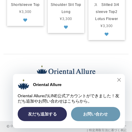
Shortsleeve Top
Shoulder Slit Top
ス Slitted 3/4
¥3,300
Long
sleeve Top2
¥3,300
Lotus Flower
¥3,300
東京都渋谷区上原１-３-９ オリエンタル アルーア
TEL： ０３-５４５４-１２７８
FAX： ０３-５４５４-１２７８
E-mail：
kaori@oriental-allure.com
Oriental Allure ヨガウェア&グッズのオンラインショップ |
プライバシーポリシー
|
特定商取引法に基づく表記