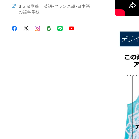
the 留学塾 - 英語•フランス語•日本語
の語学学校