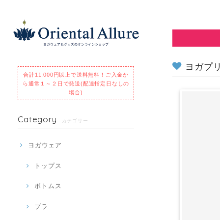
ヨガプリン
合計11,000円以上で送料無料！
ご入金か
ら通常１～２日で発送(配達指定日なしの
場合)
Category
カテゴリー
ヨガウェア
トップス
ボトムス
ブラ