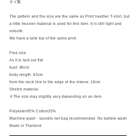
タイ製
The pattern and the size are the same as Print heather T-shirt, but
a little heavier material is used for this item. It is still light and
smooth.
We have a tank top of the same print.
Free size
As it is laid out flat
bust: 96cm
body length: 63cm
from the neck line to the edge of the sleeve: 18cm
Stretch material
※The size may slightly vary depending on an item.
Polyester65% Cotton35%
Machine wash - laundry net bag recommended. No tumble wash
Made in Thailand