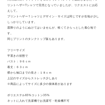
リントヘザーTシャツで完売となっていましたが、リクエストにお応
えして。
プリントヘザーＴシャツとデザイン・サイズは同じですが生地が少し
しっかりしています。
霜降りのようにぬけてはいませんが、軽くてさらっとした着心地で
す。
同じプリントのタンクトップ版もあります。
フリーサイズ
平置きの状態で
バスト：９６ｃｍ
着丈：６３ｃｍ
襟から袖口までの長さ：１８ｃｍ
上記のサイズからストレッチ少しあり
※商品によってサイズに多少の個体差があります
ポリエステル65%コットン35%
ネットに入れて洗濯機でお洗濯可・乾燥機不可