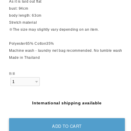
As it is laid out flat
bust: 94cm
body length: 63cm
Stretch material
※The size may slightly vary depending on an item.
Polyester65% Cotton35%
Machine wash - laundry net bag recommended. No tumble wash
Made in Thailand
数量
International shipping available
ADD TO CART