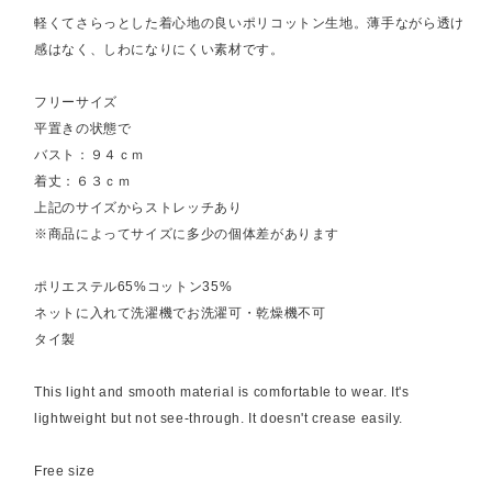
軽くてさらっとした着心地の良いポリコットン生地。薄手ながら透け
感はなく、しわになりにくい素材です。
フリーサイズ
平置きの状態で
バスト：９４ｃｍ
着丈：６３ｃｍ
上記のサイズからストレッチあり
※商品によってサイズに多少の個体差があります
ポリエステル65%コットン35%
ネットに入れて洗濯機でお洗濯可・乾燥機不可
タイ製
This light and smooth material is comfortable to wear. It's
lightweight but not see-through. It doesn't crease easily.
Free size