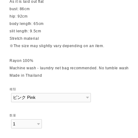
As it is laid out flat
bust: 86cm
hip: 92cm
body length: 65cm
slit length: 9.5cm
Stretch material
※The size may slightly vary depending on an item.
Rayon 100%
Machine wash - laundry net bag recommended. No tumble wash
Made in Thailand
種類
数量