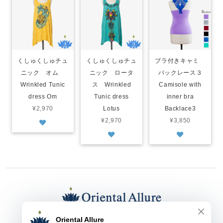
くしゅくしゅチュ
くしゅくしゅチュ
ブラ付きキャミ
ニック オム
ニック ロータ
バックレース３
Wrinkled Tunic
ス Wrinkled
Camisole with
dress Om
Tunic dress
inner bra
¥2,970
Lotus
Backlace3
¥2,970
¥3,850
東京都渋谷区上原１-３-９ オリエンタル アルーア