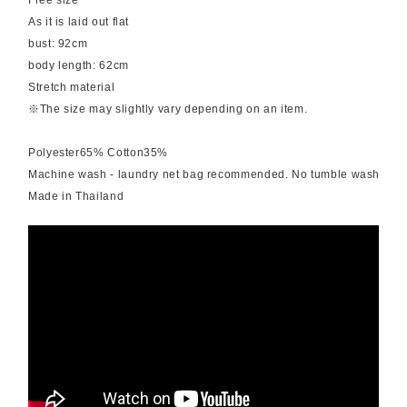
Free size
As it is laid out flat
bust: 92cm
body length: 62cm
Stretch material
※The size may slightly vary depending on an item.
Polyester65% Cotton35%
Machine wash - laundry net bag recommended. No tumble wash
Made in Thailand