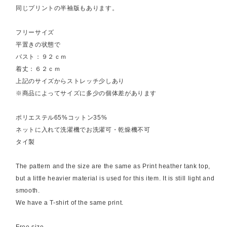
同じプリントの半袖版もあります。
フリーサイズ
平置きの状態で
バスト：９２ｃｍ
着丈：６２ｃｍ
上記のサイズからストレッチ少しあり
※商品によってサイズに多少の個体差があります
ポリエステル65%コットン35%
ネットに入れて洗濯機でお洗濯可・乾燥機不可
タイ製
The pattern and the size are the same as Print heather tank top,
but a little heavier material is used for this item. It is still light and
smooth.
We have a T-shirt of the same print.