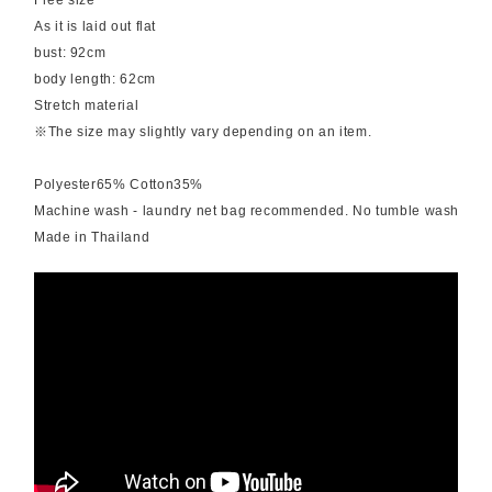
Free size
As it is laid out flat
bust: 92cm
body length: 62cm
Stretch material
※The size may slightly vary depending on an item.
Polyester65% Cotton35%
Machine wash - laundry net bag recommended. No tumble wash
Made in Thailand