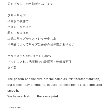
同じプリントの半袖版もあります。
フリーサイズ
平置きの状態で
バスト：９２ｃｍ
着丈：６２ｃｍ
上記のサイズからストレッチ少しあり
※商品によってサイズに多少の個体差があります
ポリエステル65%コットン35%
ネットに入れて洗濯機でお洗濯可・乾燥機不可
タイ製
The pattern and the size are the same as Print heather tank top,
but a little heavier material is used for this item. It is still light and
smooth.
We have a T-shirt of the same print.