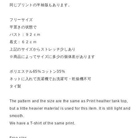
同じプリントの半袖版もあります。
フリーサイズ
平置きの状態で
バスト：９２ｃｍ
着丈：６２ｃｍ
上記のサイズからストレッチ少しあり
※商品によってサイズに多少の個体差があります
ポリエステル65%コットン35%
ネットに入れて洗濯機でお洗濯可・乾燥機不可
タイ製
The pattern and the size are the same as Print heather tank top,
but a little heavier material is used for this item. It is still light and
smooth.
We have a T-shirt of the same print.