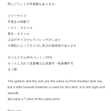
同じプリントの半袖版もあります。
フリーサイズ
平置きの状態で
バスト：９２ｃｍ
着丈：６２ｃｍ
上記のサイズからストレッチ少しあり
※商品によってサイズに多少の個体差があります
ポリエステル65%コットン35%
ネットに入れて洗濯機でお洗濯可・乾燥機不可
タイ製
The pattern and the size are the same as Print heather tank top,
but a little heavier material is used for this item. It is still light and
smooth.
We have a T-shirt of the same print.