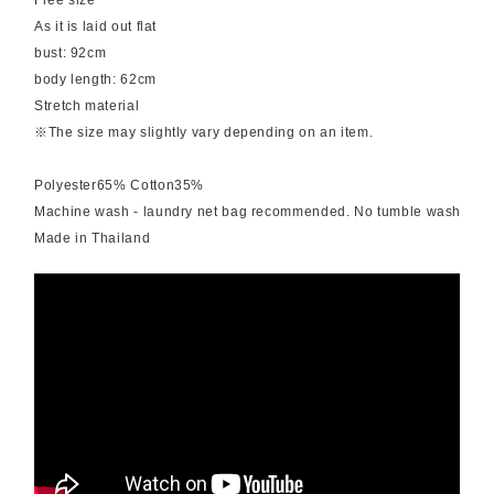
Free size
As it is laid out flat
bust: 92cm
body length: 62cm
Stretch material
※The size may slightly vary depending on an item.
Polyester65% Cotton35%
Machine wash - laundry net bag recommended. No tumble wash
Made in Thailand