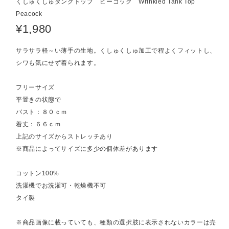
くしゅくしゅタンクトップ ピーコック Wrinkled Tank Top
Peacock
¥1,980
サラサラ軽～い薄手の生地。くしゅくしゅ加工で程よくフィットし、
シワも気にせず着られます。
フリーサイズ
平置きの状態で
バスト：８０ｃｍ
着丈：６６ｃｍ
上記のサイズからストレッチあり
※商品によってサイズに多少の個体差があります
コットン100%
洗濯機でお洗濯可・乾燥機不可
タイ製
※商品画像に載っていても、種類の選択肢に表示されないカラーは売