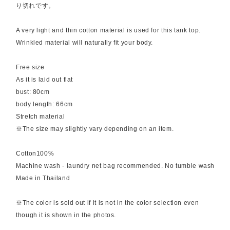
り切れです。
A very light and thin cotton material is used for this tank top.
Wrinkled material will naturally fit your body.
Free size
As it is laid out flat
bust: 80cm
body length: 66cm
Stretch material
※The size may slightly vary depending on an item.
Cotton100%
Machine wash - laundry net bag recommended. No tumble wash
Made in Thailand
※The color is sold out if it is not in the color selection even
though it is shown in the photos.