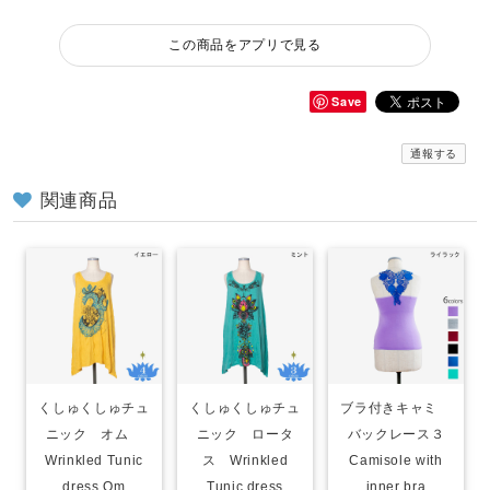
この商品をアプリで見る
Save
通報する
関連商品
くしゅくしゅチュ
くしゅくしゅチュ
ブラ付きキャミ
ニック オム
ニック ロータ
バックレース３
Wrinkled Tunic
ス Wrinkled
Camisole with
dress Om
Tunic dress
inner bra