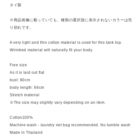
タイ製
※商品画像に載っていても、種類の選択肢に表示されないカラーは売
り切れです。
A very light and thin cotton material is used for this tank top.
Wrinkled material will naturally fit your body.
Free size
As it is laid out flat
bust: 80cm
body length: 66cm
Stretch material
※The size may slightly vary depending on an item.
Cotton100%
Machine wash - laundry net bag recommended. No tumble wash
Made in Thailand