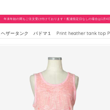
年末年始の間もご注文受け付けております！配達指定日なしの場合は1月4
ザータンク パドマ１ Print heather tank top P