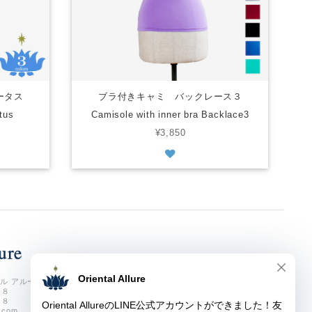
ロータス
ブラ付きキャミ バックレース３
tus
Camisole with inner bra Backlace3
¥3,850
ル アルーア
７８
７８
e.com