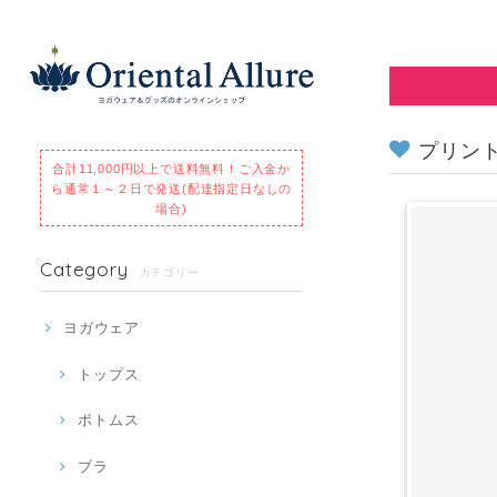
プリントヘ
合計11,000円以上で送料無料！
ご入金か
ら通常１～２日で発送(配達指定日なしの
場合)
Category
カテゴリー
ヨガウェア
トップス
ボトムス
ブラ