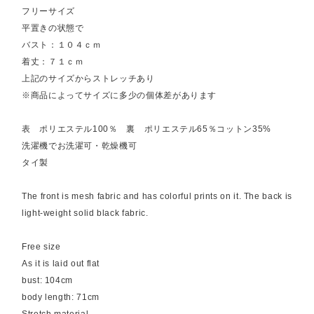
フリーサイズ
平置きの状態で
バスト：１０４ｃｍ
着丈：７１ｃｍ
上記のサイズからストレッチあり
※商品によってサイズに多少の個体差があります
表 ポリエステル100％ 裏 ポリエステル65％コットン35%
洗濯機でお洗濯可・乾燥機可
タイ製
The front is mesh fabric and has colorful prints on it. The back is
light-weight solid black fabric.
Free size
As it is laid out flat
bust: 104cm
body length: 71cm