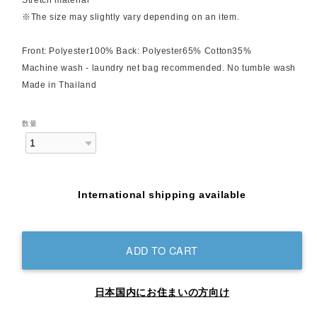
Stretch material
※The size may slightly vary depending on an item.
Front: Polyester100% Back: Polyester65% Cotton35%
Machine wash - laundry net bag recommended. No tumble wash
Made in Thailand
数量
International shipping available
ADD TO CART
日本国内にお住まいの方向け