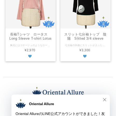
長袖Tシャツ ロータス
スリット七分袖トップ 陰
Long Sleeve T-shirt Lotus
陽 Slitted 3/4 sleeve
Top Ying Yang
胸元にはコサージュのようなロータスのプリント、背中にはサンスクリットでロータスを意味する文字のプリント。身頃両脇の紐を引いてクロップド丈にするアレンジが可能。 フリーサイズ 平置きの状態で バスト：７２ｃｍ 着丈：３８ｃｍ 袖丈：５４ｃｍ 上記のサイズからストレッチあり ※商品によってサイズに多少の個体差があります レーヨン100% ネットに入れて洗濯機でお洗濯可・乾燥機不可 タイ製 ※商品画像に載っていても、種類の選択肢に表示されないカラーは売り切れです。 A lotus flower print like a corsage on its chest and Sanskrit word means lotus on its back. The length can be changed to a cropped length by pulling the strings on both sides of the body down. Free size As it is laid out flat bust: 72cm body length: 38cm sleeve length: 54cm Stretch material ※The size may slightly vary depending on an item. Rayon 100% Machine wash - laundry net bag recommended. No tumble wash Made in Thailand ※The color is sold out if it is not in the color selection even though it is shown in the photos.
七分袖の外側にスリットが入ったデザイン。腕を横に上げると袖が揺れておしゃれ。 フリーサイズ 平置きの状態で バスト：７８ｃｍ 裾周り：８３ｃｍ 着丈：４６ｃｍ 袖の長さ：４１ｃｍ スリットの長さ：２７ｃｍ 上記のサイズからストレッチあり ※商品によってサイズに多少の個体差があります レーヨン100％ 洗濯機でお洗濯可・乾燥機不可 タイ製 ※商品画像に載っていても、種類の選択肢に表示されないカラーは売り切れです。 The slits are on the outer side of both 3/4 long shoulders. The sleeves swing when you raise your arms. As it is laid out flat bust: 78cm hip: 83cm body length: 46cm shoulder length: 41cm slit length: 27cm Stretch material ※The size may slightly vary depending on an item. Rayon100% Machine wash - laundry net bag recommended. No tumble wash Made in Thailand ※The color is sold out if it is not in the color selection even though it is shown in the photos.
¥2,970
¥3,300
東京都渋谷区上原１-３-９ オリエンタル アルーア
TEL： ０３-５４５４-１２７８
FAX： ０３-５４５４-１２７８
E-mail：
kaori@oriental-allure.com