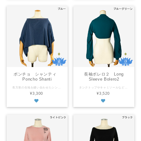
ポンチョ シャンティ
長袖ボレロ２ Long
Poncho Shanti
Sleeve Bolero2
長方形の生地を縫い合わせたシンプルなデザインのポンチョですが、首元と袖口の切り替えがポイント。首元の切り替え部分のプリントは「オム シャンティ シャンティ シャンティヒー」（至福・平安・静寂）。 フリーサイズ 平置きの状態で 裾周り：１０５ｃｍ(円周は２１０ｃｍ) 長さ(一番長い部分)：４１ｃｍ 首回り：３８ｃｍ(円周は７６ｃｍ) 上記のサイズからストレッチ少しあり ※商品によってサイズに多少の個体差があります レーヨン100% ネットに入れて洗濯機でお洗濯可・乾燥機不可 タイ製 ※商品画像に載っていても、種類の選択肢に表示されないカラーは売り切れです。 This poncho is made simply by sewing two rectangle materials together. The neck and wrist bands are added to look stylish. A Sanskrit phrase is printed on the neck band. Shanti is a Sanskrit word that means “peace,” but is also translated as “calm” or “bliss.” Free size As it is laid out flat width: 105cm total is 210cm length: 41cm neck width: 38cm total is 76cm Stretch material ※The size may slightly vary depending on an item. Rayon 100% Machine wash - laundry net bag recommended. No tumble wash Made in Thailand ※The color is sold out if it is not in the color selection even though it is shown in the photos.
タンクトップやキャミソールなど袖無しトップスのお供に！丸くカットされた裾は切替しのバンドになっているデザインです。 フリーサイズ 平置きの状態で 縦の長さ（着丈）：約３８ｃｍ 横幅（袖の端から端まで）：約１４５ｃｍ 上記のサイズからストレッチあり ※商品によってサイズに多少の個体差があります レーヨン100% ネットに入れて洗濯機でお洗濯可・乾燥機不可 タイ製 ※商品画像に載っていても、種類の選択肢に表示されないカラーは売り切れです。 Wear with any sleeveless styles, tank tops or camisoles. It has a rounded hemline finished with a wide band. Free size As it is laid out flat body length: 38cm width (from the end of a sleeve to the other): 145cm Stretch material ※The size may slightly vary depending on an item. Rayon 100% Machine wash - laundry net bag recommended. No tumble wash Made in Thailand ※The color is sold out if it is not in the color selection even though it is shown in the photos.
¥3,300
¥3,520